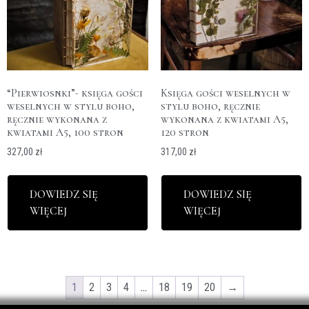
“Pierwiosnki”- księga gości
Księga gości weselnych w
weselnych w stylu boho,
stylu boho, ręcznie
ręcznie wykonana z
wykonana z kwiatami A5,
kwiatami A5, 100 stron
120 stron
327,00
zł
317,00
zł
DOWIEDZ SIĘ
DOWIEDZ SIĘ
WIĘCEJ
WIĘCEJ
1
2
3
4
…
18
19
20
→