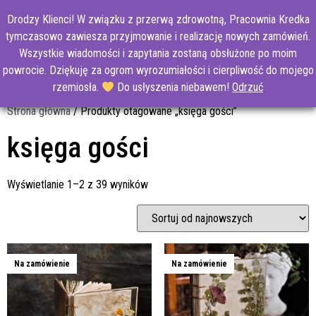
Drodzy Klienci! W związku z przerwą zdrowotną, Pracownia Kredka
tymczasowo zawiesza przyjmowanie i realizację nowych zamówień.
Wszystkie wiadomości i zapytania zostaną obsłużone po moim
powrocie. Dziękuję za ogrom wyrozumiałości i cierpliwość do mojego
rzemiosła.
Do usłyszenia niebawem!
Odrzuć
Strona główna
/ Produkty otagowane „księga gości”
księga gości
Wyświetlanie 1–2 z 39 wyników
Na zamówienie
Na zamówienie