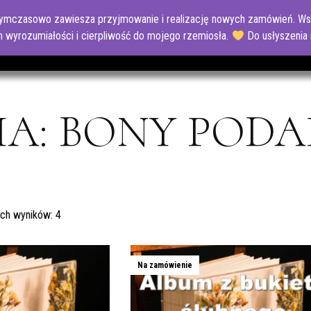
tymczasowo zawiesza przyjmowanie i realizację nowych zamówień. Wsz
O MNIE
SKLEP
NASZE REALIZACJE
CZĘSTO
 wyrozumiałości i cierpliwość do mojego rzemiosła.
Do usłyszenia
IA: BONY POD
ich wyników: 4
Na zamówienie