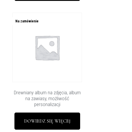
Na zamówienie
Drewniany album na zdjęcia, album
na zawiasy, możliwość
personalizacji
DOWIEDZ SIĘ WIĘCEJ