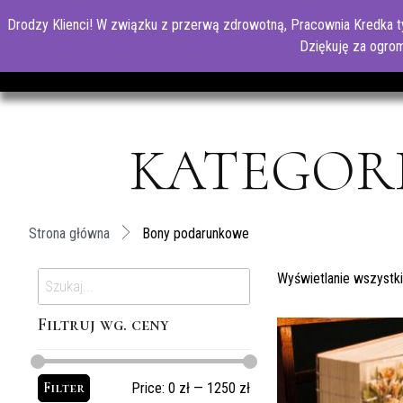
Drodzy Klienci! W związku z przerwą zdrowotną, Pracownia Kredka 
Dziękuję za ogrom
KATEGOR
Strona główna
Bony podarunkowe
Wyświetlanie wszystk
Filtruj wg. ceny
Filter
Price:
0 zł
—
1250 zł