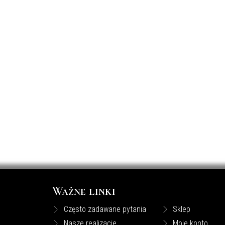
Ważne linki
Często zadawane pytania
Sklep
Nasze realizacje
Moje konto