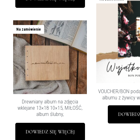
Na zamówienie
VOUCHER/BON poda
albumu z żywicy 
Drewniany album na zdjęcia
wklejane 13×18 10×15, MIŁOŚĆ,
album ślubny,
DOWIEDZ
DOWIEDZ SIĘ WIĘCEJ