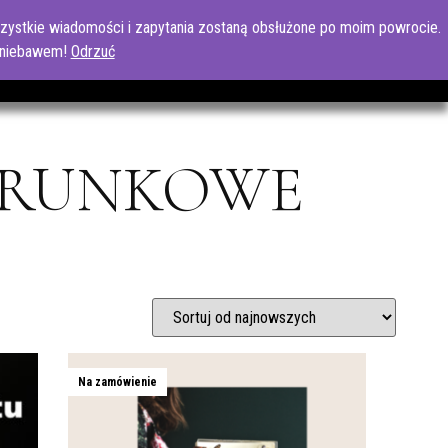
ystkie wiadomości i zapytania zostaną obsłużone po moim powrocie.
 ZADAWANE PYTANIA
BLOG
KONTAKT
 niebawem!
Odrzuć
ARUNKOWE
Na zamówienie