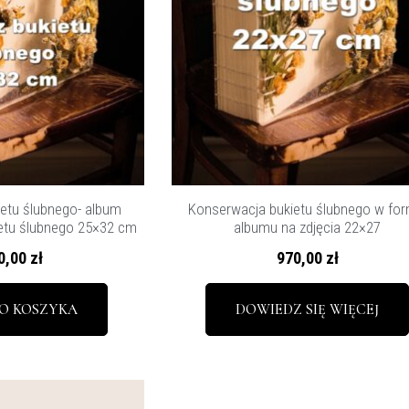
etu ślubnego- album
Konserwacja bukietu ślubnego w for
ietu ślubnego 25×32 cm
albumu na zdjęcia 22×27
0,00
zł
970,00
zł
O KOSZYKA
DOWIEDZ SIĘ WIĘCEJ