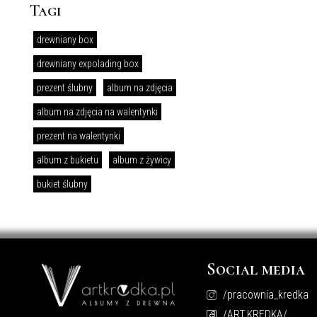
Tagi
drewniany box
drewniany expolading box
prezent ślubny
album na zdjęcia
album na zdjęcia na walentynki
prezent na walentynki
album z bukietu
album z żywicy
bukiet ślubny
Social media
/pracownia_kredka
/ART.KREDKA/