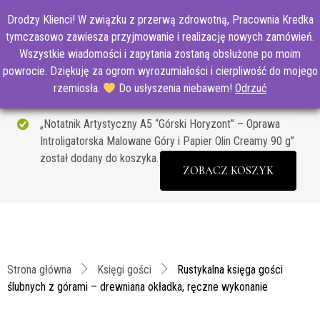
Drodzy Klienci! W związku z przerwą zdrowotną, Pracownia Kredka
tymczasowo zawiesza przyjmowanie i realizację nowych zamówień.
Wszystkie wiadomości i zapytania zostaną obsłużone po moim
powrocie. Dziękuję za ogrom wyrozumiałości i cierpliwość do mojego
rzemiosła.
Do usłyszenia niebawem!
Odrzuć
„Notatnik Artystyczny A5 “Górski Horyzont” – Oprawa
Introligatorska Malowane Góry i Papier Olin Creamy 90 g”
został dodany do koszyka.
ZOBACZ KOSZYK
Strona główna
Księgi gości
Rustykalna księga gości
ślubnych z górami – drewniana okładka, ręczne wykonanie