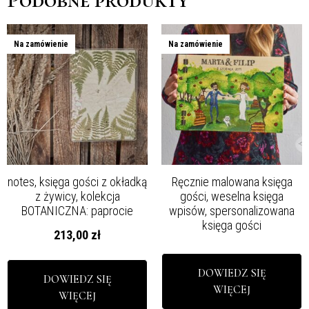
Na zamówienie
Na zamówienie
notes, księga gości z okładką
Ręcznie malowana księga
z żywicy, kolekcja
gości, weselna księga
BOTANICZNA: paprocie
wpisów, spersonalizowana
księga gości
213,00
zł
DOWIEDZ SIĘ
DOWIEDZ SIĘ
WIĘCEJ
WIĘCEJ