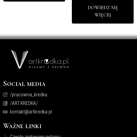
DOWIEDZ SIĘ
WIĘCEJ
Social media
/pracownia_kredka
/ART.KREDKA/
kontakt@artkredka.pl
Ważne linki
Często zadawane pytania