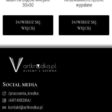
30×30
wypalane
DOWIEDZ SIĘ
DOWIEDZ SIĘ
WIĘCEJ
WIĘCEJ
Social media
/pracownia_kredka
/ART.KREDKA/
kontakt@artkredka.pl