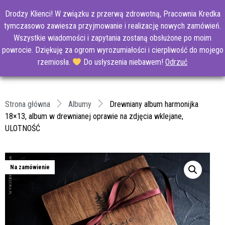
Drodzy Klienci! W związku z przerwą zdrowotną, Pracownia Kredka
tymczasowo zawiesza przyjmowanie i realizację nowych zamówień.
Wszystkie wiadomości i zapytania zostaną obsłużone po moim
powrocie. Dziękuję za ogrom wyrozumiałości i cierpliwość do mojego
rzemiosła.
Do usłyszenia niebawem!
Odrzuć
Strona główna
Albumy
Drewniany album harmonijka
18×13, album w drewnianej oprawie na zdjęcia wklejane,
ULOTNOŚĆ
Na zamówienie