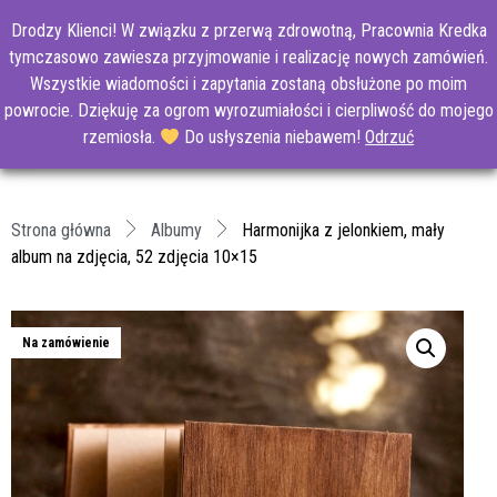
Drodzy Klienci! W związku z przerwą zdrowotną, Pracownia Kredka
tymczasowo zawiesza przyjmowanie i realizację nowych zamówień.
Wszystkie wiadomości i zapytania zostaną obsłużone po moim
powrocie. Dziękuję za ogrom wyrozumiałości i cierpliwość do mojego
rzemiosła.
Do usłyszenia niebawem!
Odrzuć
Strona główna
Albumy
Harmonijka z jelonkiem, mały
album na zdjęcia, 52 zdjęcia 10×15
Na zamówienie