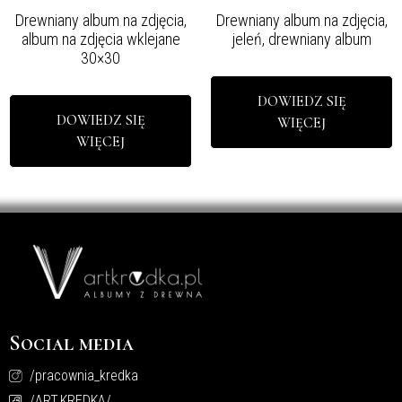
Drewniany album na zdjęcia,
Drewniany album na zdjęcia,
album na zdjęcia wklejane
jeleń, drewniany album
30×30
DOWIEDZ SIĘ
DOWIEDZ SIĘ
WIĘCEJ
WIĘCEJ
Social media
/pracownia_kredka
/ART.KREDKA/